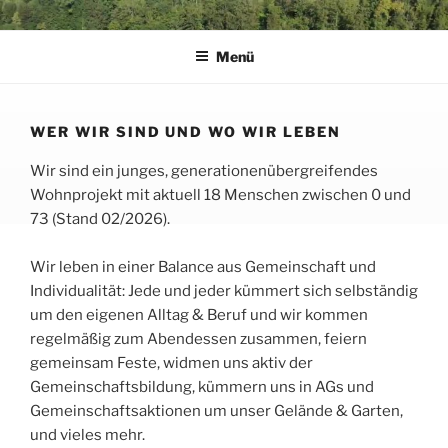
Zum
GEMEINSAM SEIN IN VORRA
Gemeinsam Sein in Vorra GmbH & Co. KG
Inhalt
Menü
springen
WER WIR SIND UND WO WIR LEBEN
Wir sind ein junges, generationenübergreifendes
Wohnprojekt mit aktuell 18 Menschen zwischen 0 und
73 (Stand 02/2026).
Wir leben in einer Balance aus Gemeinschaft und
Individualität: Jede und jeder kümmert sich selbständig
um den eigenen Alltag & Beruf und wir kommen
regelmäßig zum Abendessen zusammen, feiern
gemeinsam Feste, widmen uns aktiv der
Gemeinschaftsbildung, kümmern uns in AGs und
Gemeinschaftsaktionen um unser Gelände & Garten,
und vieles mehr.