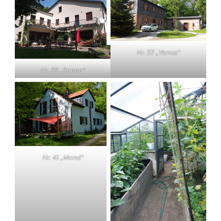
Nr. 37 „Venus“
Nr. 39 „Sonne“
Nr. 41 „Mond“